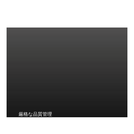
厳格な品質管理
原材料、製造工程、完成品の3段階検査シス
テムを導入します。