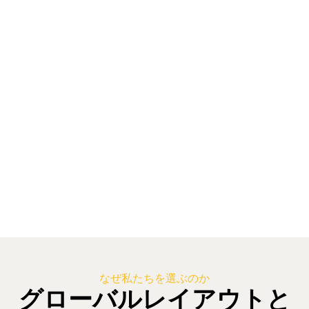
なぜ私たちを選ぶのか
グローバルレイアウトと
Win-Winの価値
「誠実さを基盤とし、共に成長する」という経営理念を
堅持し、独自の競争優位性を確立しています。