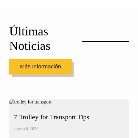
Últimas
Noticias
Más Información
7 Trolley for Transport Tips
B
C
agosto 6, 2026
ag