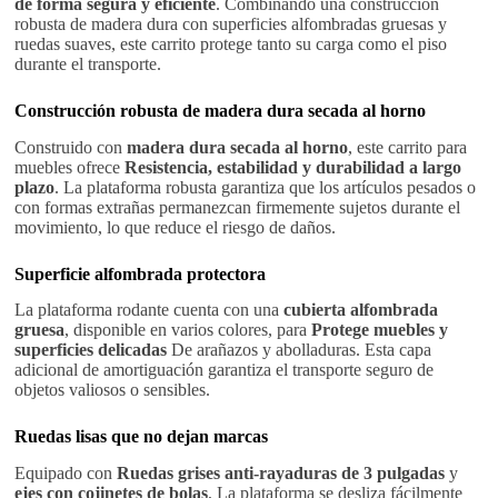
de forma segura y eficiente
. Combinando una construcción
robusta de madera dura con superficies alfombradas gruesas y
ruedas suaves, este carrito protege tanto su carga como el piso
durante el transporte.
Construcción robusta de madera dura secada al horno
Construido con
madera dura secada al horno
, este carrito para
muebles ofrece
Resistencia, estabilidad y durabilidad a largo
plazo
. La plataforma robusta garantiza que los artículos pesados o
con formas extrañas permanezcan firmemente sujetos durante el
movimiento, lo que reduce el riesgo de daños.
Superficie alfombrada protectora
La plataforma rodante cuenta con una
cubierta alfombrada
gruesa
, disponible en varios colores, para
Protege muebles y
superficies delicadas
De arañazos y abolladuras. Esta capa
adicional de amortiguación garantiza el transporte seguro de
objetos valiosos o sensibles.
Ruedas lisas que no dejan marcas
Equipado con
Ruedas grises anti-rayaduras de 3 pulgadas
y
ejes con cojinetes de bolas
, La plataforma se desliza fácilmente