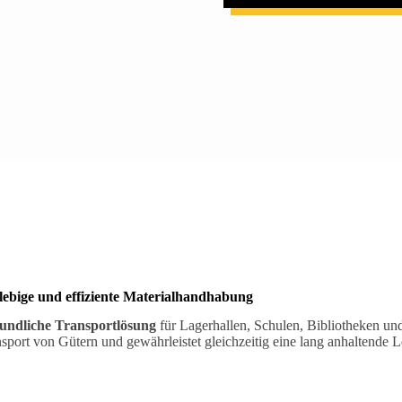
Vorname
Nachname
E-Mail
Telefon/Mobil
Ihre Nachricht
Formular absenden
ebige und effiziente Materialhandhabung
eundliche Transportlösung
für Lagerhallen, Schulen, Bibliotheken und
port von Gütern und gewährleistet gleichzeitig eine lang anhaltende L