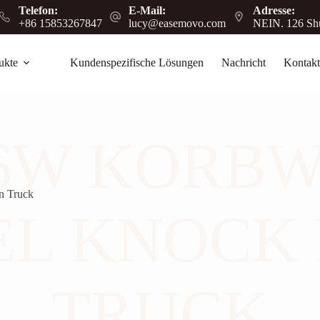
Telefon:
E-Mail:
Adresse:
+86 15853267847
lucy@easemovo.com
NEIN. 126 Shu
ukte
Kundenspezifische Lösungen
Nachricht
Kontakt
6W KORBW
 Truck
EL KNOCK
TRUCK