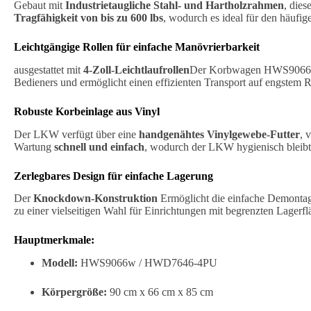
Gebaut mit
Industrietaugliche Stahl- und Hartholzrahmen
, die
Tragfähigkeit von bis zu 600 lbs
, wodurch es ideal für den häufi
Leichtgängige Rollen für einfache Manövrierbarkeit
ausgestattet mit
4-Zoll-Leichtlaufrollen
Der Korbwagen HWS9066w gle
Bedieners und ermöglicht einen effizienten Transport auf engstem 
Robuste Korbeinlage aus Vinyl
Der LKW verfügt über eine
handgenähtes Vinylgewebe-Futter
, 
Wartung
schnell und einfach
, wodurch der LKW hygienisch bleibt u
Zerlegbares Design für einfache Lagerung
Der
Knockdown-Konstruktion
Ermöglicht die einfache Demontage
zu einer vielseitigen Wahl für Einrichtungen mit begrenzten Lagerfl
Hauptmerkmale:
Modell:
HWS9066w / HWD7646-4PU
Körpergröße:
90 cm x 66 cm x 85 cm