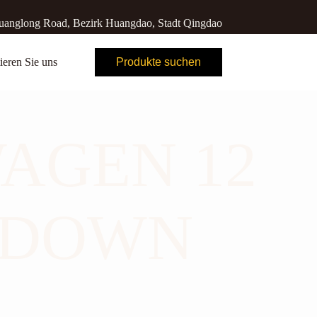
anglong Road, Bezirk Huangdao, Stadt Qingdao
ieren Sie uns
Produkte suchen
AGEN 12
 DOWN