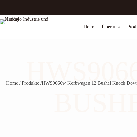
Zum
Inhalt
springen
Heim
Über uns
Prod
HWS906
Home / Produkte /
HWS9066w Korbwagen 12 Bushel Knock Down
BUSH