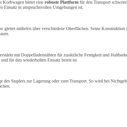
ser Korbwagen bietet eine
robuste Plattform
für den Transport schwerer
gen Einsatz in anspruchsvollen Umgebungen ist.
itet mühelos über verschiedene Oberflächen. Seine Konstruktion gewä
Raum.
verstärkt mit Doppelfadennähten für zusätzliche Festigkeit und Haltbar
nd für den wiederholten Einsatz bereit ist.
 des Staplers zur Lagerung oder zum Transport. So wird bei Nichtgebra
ächen.