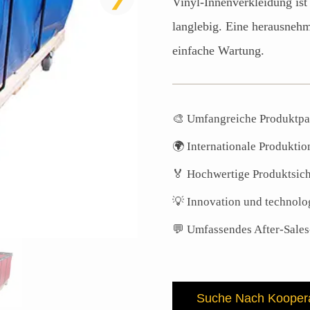
Vinyl-Innenverkleidung ist
langlebig. Eine herausneh
einfache Wartung.
🎨 Umfangreiche Produktpa
🌍 Internationale Produkti
🏅 Hochwertige Produktsic
💡 Innovation und technolog
💬 Umfassendes After-Sale
Suche Nach Koopera